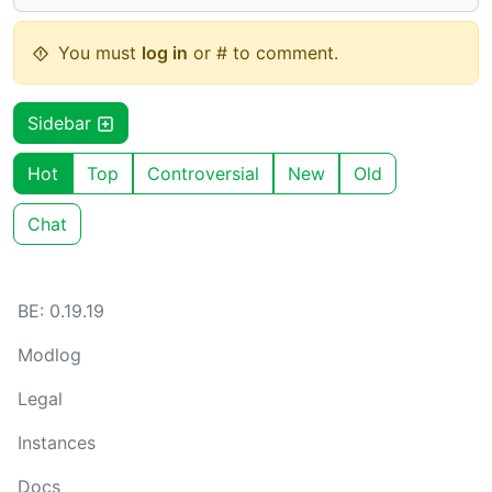
You must
log in
or # to comment.
Sidebar
Hot
Top
Controversial
New
Old
Chat
BE: 0.19.19
Modlog
Legal
Instances
Docs